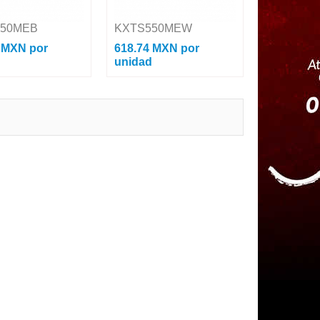
550MEB
KXTS550MEW
4 MXN
por
618.74 MXN
por
d
unidad
lambrico Unilínea /
Teléfono Analógico Unilínea /
dial / 13 memorias.
Flash / Redial / 13 memorias.
ciones: Color : Negro
Especificaciones: Color : Blanco
efónicas : 1 Timbre
Líneas Telefónicas : 1 Timbre
...
Distintivo :...