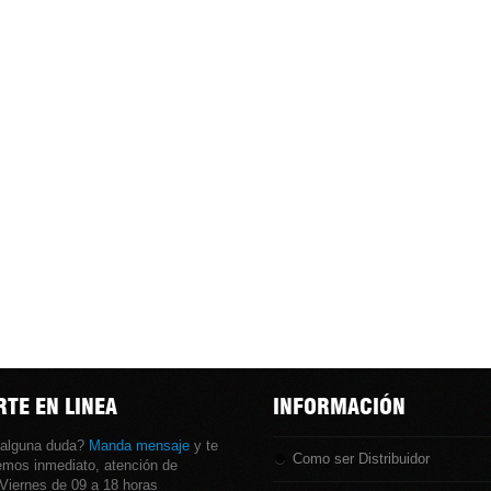
TE EN LINEA
INFORMACIÓN
 alguna duda?
Manda mensaje
y te
Como ser Distribuidor
mos inmediato, atención de
Viernes de 09 a 18 horas