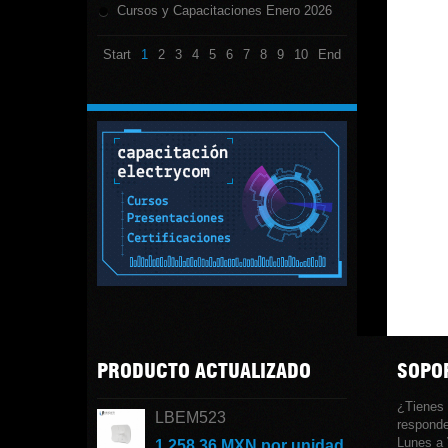
Cursos y Capacitaciones Enero 2026
Start
1
2
3
4
5
6
7
8
9
10
End
PRODUCTO ACTUALIZADO
SOPOR
¿Tienes
LBEM523
responde
Lunes a 
1,258.36 MXN
por unidad