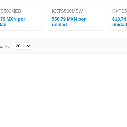
TS500MEB
KXTS500MEW
KXTS
.79 MXN
por
558.79 MXN
por
618.7
dad
unidad
unida
no Analógico Unilínea /
Teléfono Analógico Unilínea /
Teléfono A
 Redial.
Flash / redial. Especificaciones:
Flash / Re
ficaciones: Color : Negro
Color : Blanco Líneas
Especifica
lay Num
 Telefónicas : 1 Timbre
Telefónicas : 1 Timbre Distintivo
Líneas Tel
ivo : Si Memoria de...
: Si Memoria de...
Distintivo :