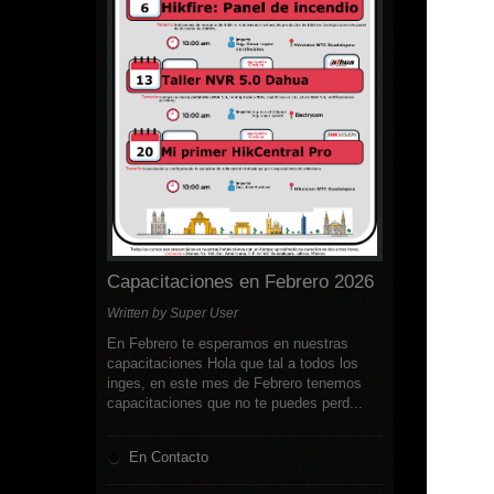
Capacitaciones en Febrero 2026
Written by Super User
En Febrero te esperamos en nuestras
capacitaciones Hola que tal a todos los
inges, en este mes de Febrero tenemos
capacitaciones que no te puedes perd...
En Contacto