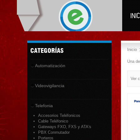
INIC
CATEGORÍAS
Inicio
Una de
Automatización
Climatización
Ver 
Videovigilancia
4K
Accesorios
Telefonia
Cables
Cámaras Analógicas
Accesorios Teléfonicos
Cámaras IP
Cable Teléfonico
Cámaras Turbo
Gateways FXO, FXS y ATA's
Almacenamiento
PBX Conmutador
DVR Videograbadores
Porteros