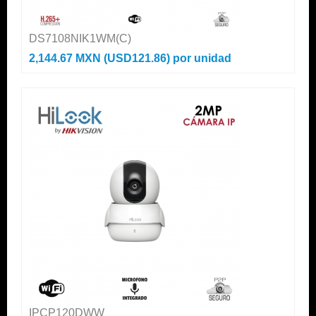
DS7108NIK1WM(C)
2,144.67 MXN (USD121.86)
por unidad
IPCP120DWW