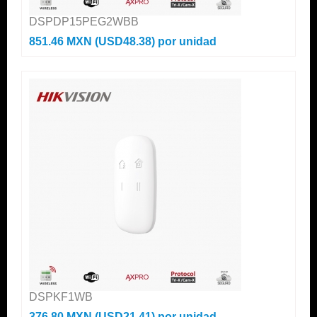
DSPDP15PEG2WBB
851.46 MXN (USD48.38)
por unidad
DSPKF1WB
376.80 MXN (USD21.41)
por unidad