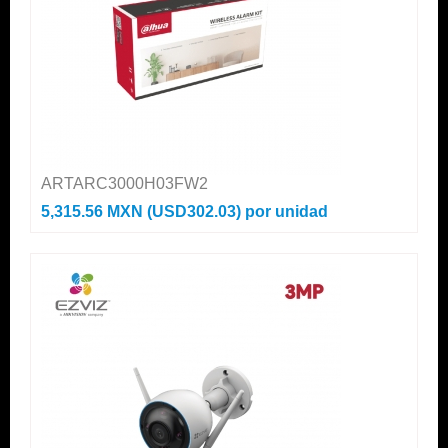
ARTARC3000H03FW2
5,315.56 MXN (USD302.03)
por unidad