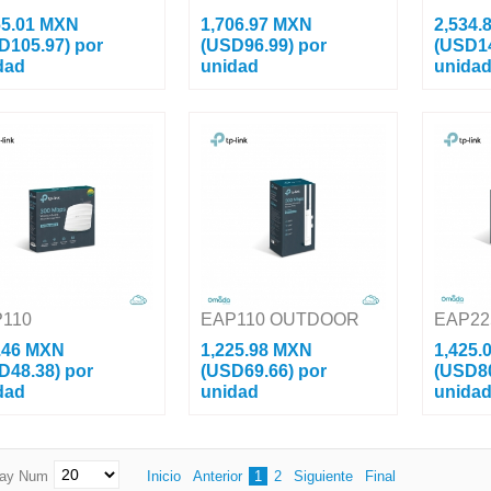
65.01 MXN
1,706.97 MXN
2,534.
D105.97)
por
(USD96.99)
por
(USD1
dad
unidad
unida
 Point Wi-Fi 802.11 ac
Access Point Wi-Fi 802.11 ac
Access Poi
bps, De Pared, Wave-2,
2.03 Gbps, Wave-2, MU-MIMO
2.33 Gbps
MO 4x4:4 (5GHz) y MU-
4x4:4 (5GHz) y MU-MIMO 2x2:2
4x4:4 Con
2x2:2 (2.4GHz) Con
(2.4GHz) Con Administración
La Nube Gr
stración Desde La Nub...
Desde La Nube Gratuita...
Característ
110
EAP110 OUTDOOR
EAP22
.46 MXN
1,225.98 MXN
1,425.
D48.38)
por
(USD69.66)
por
(USD8
dad
unidad
unida
 Point Omada /
Access Point Omada /
Access Po
ncia 2.4 GHz N 300 /
Frecuencia 2.4 GHz N 300 /
Banda AC
ontaje En Techo-Pared /
Aplicaciones para Exterior /
Montaje E
lay Num
Inicio
Anterior
1
2
Siguiente
Final
uración Stand-Alone o Por
Configuración Stand-Alone o Por
Configurac