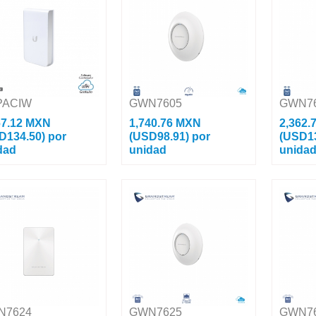
os, Hasta 500 Usuarios
PoE, Hasta 250 usuarios Wi-Fi
Hasta 500 
Access Point UniFi para
Características Pr...
Beamformi
Carac...
PACIW
GWN7605
GWN7
67.12 MXN
1,740.76 MXN
2,362.
D134.50)
por
(USD98.91)
por
(USD1
dad
unidad
unida
 Point UniFI Doble
Access Point Wi-Fi 802.11 ac
Access Poi
 Cobertura 180° MIMO
1.27 Gbps, Wave-2, MU-MIMO
Fi 802.11 
seño Placa De Pared Con
2x2:2 Con Administración Desde
2, MU-MIM
ertos Adicionales, Hasta
La Nube Gratuita o Stand-Alone.
Administr
uarios Wi-Fi. Nú...
Características...
Gratuita o
N7624
GWN7625
GWN7