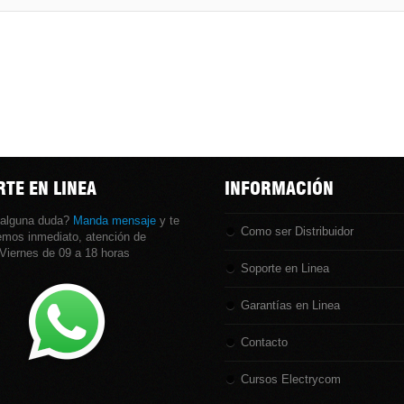
ador / Alimentació...
Controlador / Protección E...
Controlador
TE EN LINEA
INFORMACIÓN
 alguna duda?
Manda mensaje
y te
Como ser Distribuidor
mos inmediato, atención de
Viernes de 09 a 18 horas
Soporte en Linea
Garantías en Linea
Contacto
Cursos Electrycom