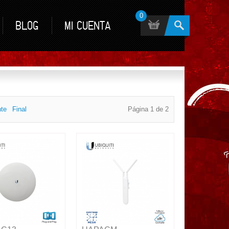
0
BLOG
MI CUENTA
nte
Final
Página 1 de 2