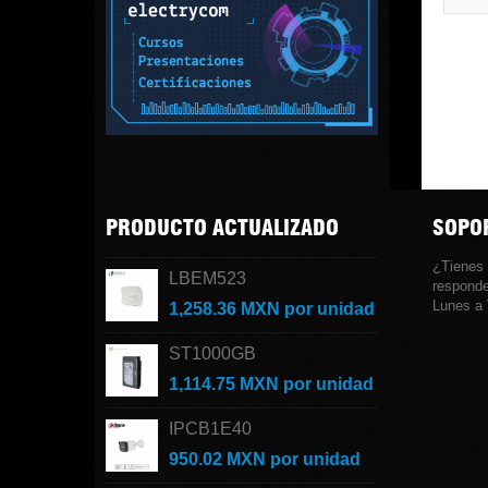
Control
PRODUCTO ACTUALIZADO
SOPOR
¿Tienes
LBEM523
responde
Lunes a 
1,258.36 MXN
por unidad
ST1000GB
1,114.75 MXN
por unidad
IPCB1E40
950.02 MXN
por unidad