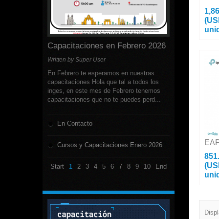
1,8
(US
uni
Capacitaciones en Febrero 2026
Access
2.03 G
Written by Super User
MU-MI
MIMO 
En Febrero te esperamos en nuestras
Admini
capacitaciones Hola que tal a todos los
inges, en este mes de Febrero tenemos
capacitaciones que no te puedes perd...
En Contacto
EAP
Cursos y Capacitaciones Enero 2026
851
(US
Start
1
2
3
4
5
6
7
8
9
10
End
uni
Access
Frecue
Para M
Disp
Config