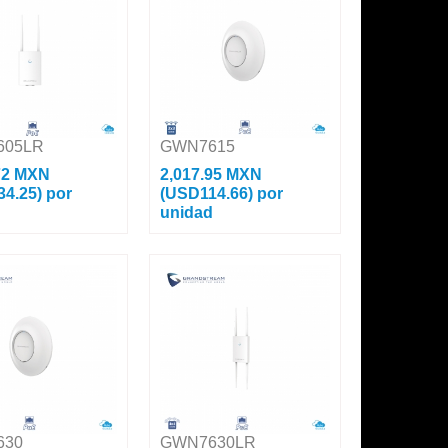
Clientes, Antena
Gbps, Para Interior PoE
ng, PoE 802.3at
802.3af, Soporta 200 Clientes,...
605LR
GWN7615
72 MXN
2,017.95 MXN
34.25)
por
(USD114.66)
por
d
unidad
nt Para Exterior Wi-
Acces Point Wi-Fi 802.11 ac
ac 1.27 Gbps, Wave-
1.75 Gbps, Wave-2, MU-MIMO
O 2x2:2 Con
3x3:3 Con Administración Desde
ación Desde La Nube
La Nube Gratuita o Stand-Alone.
 Stand-Alone. Ca...
Características P...
630
GWN7630LR