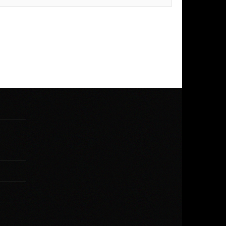
 / Alimentación...
Stand-alone o Por Controlador
/...