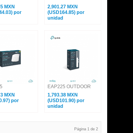
85 MXN
2,901.27 MXN
44.03)
por
(USD164.85)
por
d
unidad
nt Wi-Fi 802.11 ac
Acces Point Para Exterior Wi-Fi
, Wave-2, MU-MIMO
802.11 ac 2.33 Gbps, Wave-2,
 Administración Desde
MU-MIMO 4x4:4, de Largo
atuita o Stand-Alone.
Alcance Con Administración
icas...
Desde La Nube Gratuita...
5
EAP225 OUTDOOR
03 MXN
1,793.38 MXN
0.97)
por
(USD101.90)
por
d
unidad
int Omada / Doble
Access Point Omada / Doble
 1350 MU-MIMO /
Banda AC 1200 MU-MIMO /
n Techo-Pared /
Mesh Omada / Montaje en
Página 1 de 2
ión Stand-alone o Por
Mástil-Pared / Configuración