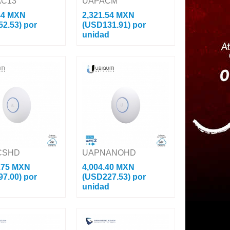
AC13
UAPACM
44 MXN
2,321.54 MXN
52.53)
por
(USD131.91)
por
d
unidad
reccional NanoBeam
Access Point UniFi Para MESH
 CPE Hasta 330
En Exterior, Antenas
cuencia 2 GHz (2412 -
Desmontables 360° 802.11ac
 Con Antena
MIMO 2X2, Hasta 100 Usuarios.
De 13 dBi Puertos:
Conecta múltiples Access Po...
CSHD
UAPNANOHD
.75 MXN
4,004.40 MXN
97.00)
por
(USD227.53)
por
d
unidad
nt UniFi Doble
Access Point UniFi 802.11ac
.11ac Wave 2 MU-
Wave 2, MU-MIMO4X4 Con
airView, airTime,
Antena Beamforming, Hasta 1.7