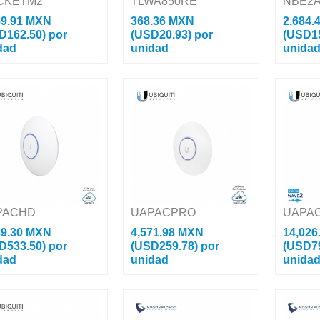
CKETM2
TLWA850RE
NBE2
59.91 MXN
368.36 MXN
2,684.
D162.50)
por
(USD20.93)
por
(USD1
dad
unidad
unida
Estación Base airMAX
Repetidor Wifi / Extensor de
Antena Di
M2, hasta 150 Mbps,
Cobertura WiFi N, 300 Mbps,
airMAX AC
ncia 2 GHz (2402-2462
2.4 GHz , Con 1 Puerto 10/100
Mbps, Fre
Puertos: 1 puertos 10/100
Mbps Amplifique la cobertura del
2472 MHz)
Sistema Operativ...
router ¿Cansado...
Integrada 
1...
PACHD
UAPACPRO
UAPA
89.30 MXN
4,571.98 MXN
14,026
D533.50)
por
(USD259.78)
por
(USD7
dad
unidad
unida
 Point UniFi HD
Access Point UniFi PRO Doble
Access Poi
1ac Wave 2 MU-MIMO
Banda 802.11ac MIMO 3X3
Banda 802
ra Alta Densidad De
Para Interior, PoE af/at, Incluye
MIMO 4X4, 