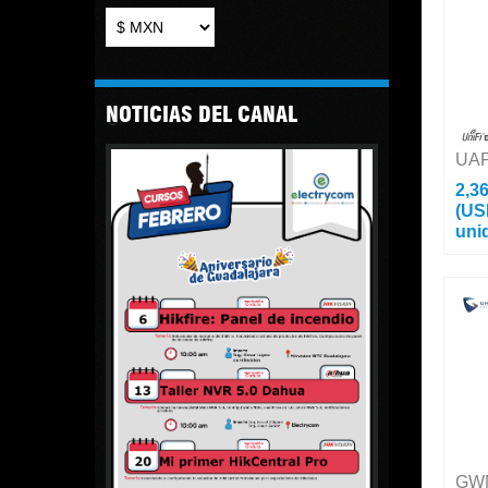
Usuari
WiFi. 
alt...
NOTICIAS DEL CANAL
UA
2,3
(US
uni
Access
Banda
2x2 Di
Dos Pu
100 us
GW