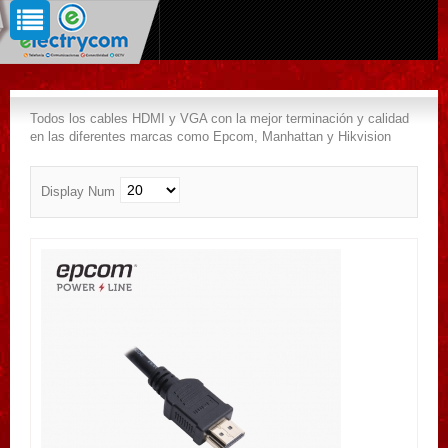
Todos los cables HDMI y VGA con la mejor terminación y calidad
en las diferentes marcas como Epcom, Manhattan y Hikvision
Display Num