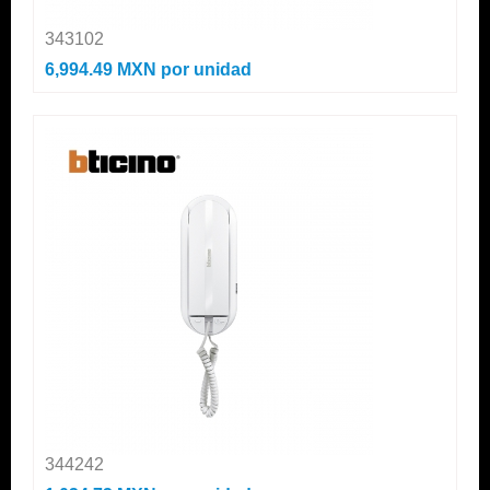
343102
6,994.49 MXN
por unidad
344242